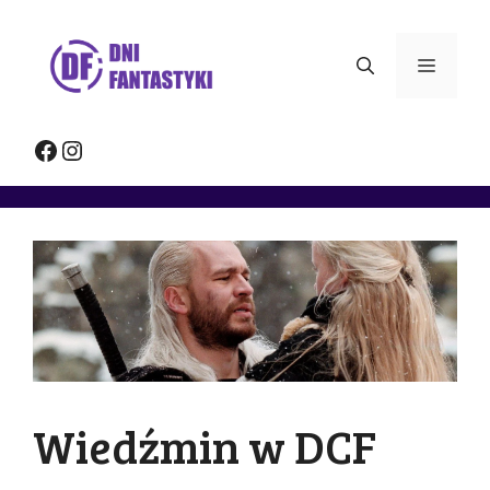
Przejdź
do
Menu
treści
Facebook
Instagram
Wiedźmin w DCF