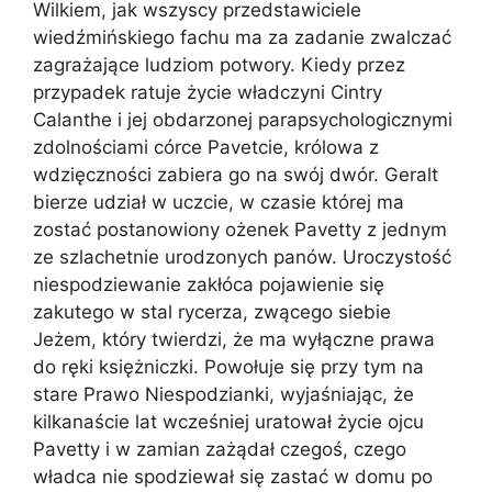
Wilkiem, jak wszyscy przedstawiciele
wiedźmińskiego fachu ma za zadanie zwalczać
zagrażające ludziom potwory. Kiedy przez
przypadek ratuje życie władczyni Cintry
Calanthe i jej obdarzonej parapsychologicznymi
zdolnościami córce Pavetcie, królowa z
wdzięczności zabiera go na swój dwór. Geralt
bierze udział w uczcie, w czasie której ma
zostać postanowiony ożenek Pavetty z jednym
ze szlachetnie urodzonych panów. Uroczystość
niespodziewanie zakłóca pojawienie się
zakutego w stal rycerza, zwącego siebie
Jeżem, który twierdzi, że ma wyłączne prawa
do ręki księżniczki. Powołuje się przy tym na
stare Prawo Niespodzianki, wyjaśniając, że
kilkanaście lat wcześniej uratował życie ojcu
Pavetty i w zamian zażądał czegoś, czego
władca nie spodziewał się zastać w domu po