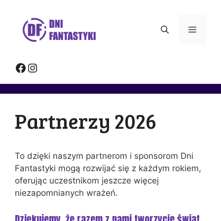
Przejdź
do
Menu
treści
Facebook
Instagram
Partnerzy 2026
To dzięki naszym partnerom i sponsorom Dni
Fantastyki mogą rozwijać się z każdym rokiem,
oferując uczestnikom jeszcze więcej
niezapomnianych wrażeń.
Dziękujemy, że razem z nami tworzycie świat