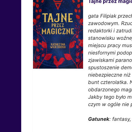
Tajne przez magi
gata Filipiak prze
zawodowym. Rzuca
redaktorki i zatru
stanowisku woźne
miejscu pracy musi
niesfornymi podop
zjawiskami parano
spustoszenie demo
niebezpieczne niż 
bunt czterolatka. 
obdarzonego magi
Jakby tego było m
czym w ogóle nie
Gatunek
: fantasy,