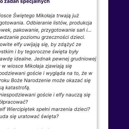
do zadań specjalnych
osce Świętego Mikołaja trwają już
gotowania. Odbieranie listów, produkcja
wek, pakowanie, przygotowanie sań i…
wdzanie poziomu grzeczności dzieci.
owite elfy uwijają się, by zdążyć ze
stkim i by tegoroczne święta były
awdę idealne. Jednak pewnej grudniowej
 w wiosce Mikołaja zjawiają się
podziewani goście i wygląda na to, że w
roku Boże Narodzenie może okazać się
ką katastrofą.
niespodziewani goście i elfy nauczą się
ółpracować?
elf Wiercipiętek spełni marzenia dzieci?
uda się uratować święta?