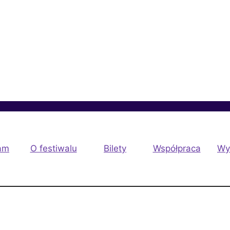
am
O festiwalu
Bilety
Współpraca
Wy