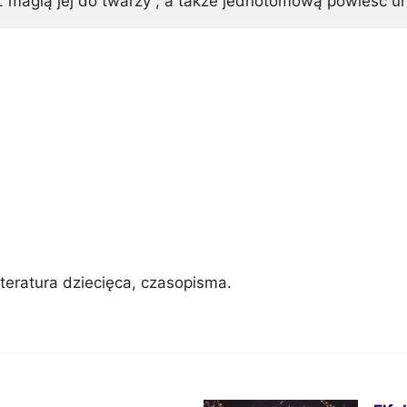
 „Z magią jej do twarzy”, a także jednotomową powieść ur
literatura dziecięca, czasopisma.