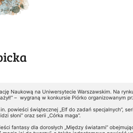
bicka
rmację Naukową na Uniwersytecie Warszawskim. Na ryn
ważył!” –  wygraną w konkursie Piórko organizowanym pr
.in. powieści świątecznej „Elf do zadań specjalnych”, ser
widzi słoni” oraz serii „Córka maga”.
eści fantasy dla dorosłych „Między światami” obejmujący