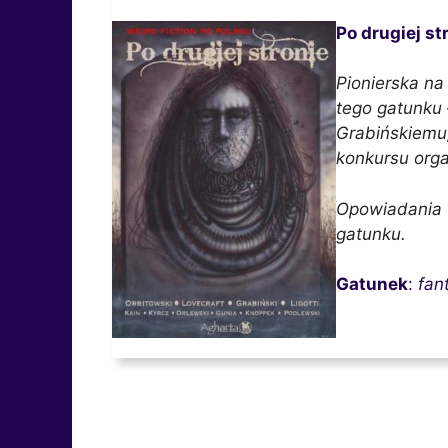
Po dru­giej st
Pionierska na
tego gatunku 
Grabińskiemu
konkursu org
Opowiadania u
gatunku.
Gatunek
:
fan