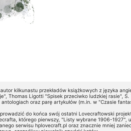
autor kilkunastu przekładów książkowych z języka angiel
je", Thomas Ligotti "Spisek przeciwko ludzkiej rasie", S. T
ntologiach oraz parę artykułów (m.in. w "Czasie fantast
prowadzić do końca swój ostatni Lovecraftowski projekt,
crafta, którego pierwszy, "Listy wybrane 1906-1927", u
banego serwisu hplovecraft.pl oraz znacznie mniej zan