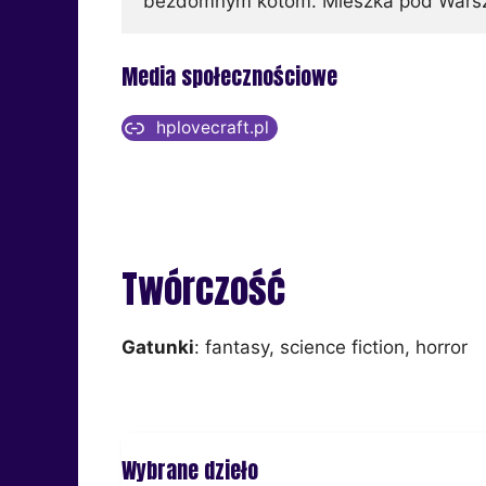
bezdomnym kotom. Mieszka pod Warsza
Media społecznościowe
hplovecraft.pl
Twórczość
Gatunki
: fantasy, science fiction, horror
Wybrane dzieło