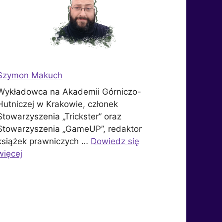
Szymon Makuch
Wykładowca na Akademii Górniczo-
Hutniczej w Krakowie, członek
Stowarzyszenia „Trickster” oraz
Stowarzyszenia „GameUP”, redaktor
książek prawniczych …
Dowiedz się
więcej