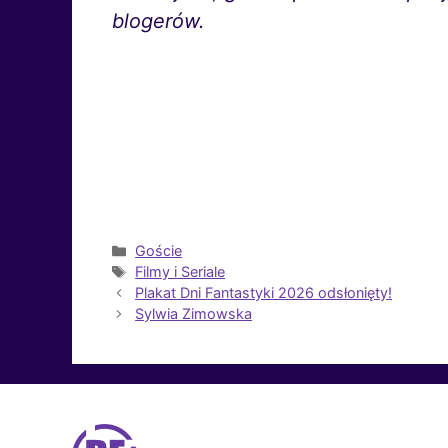
blogerów.
Kategorie
Goście
Tagi
Filmy i Seriale
Plakat Dni Fantastyki 2026 odsłonięty!
Sylwia Zimowska