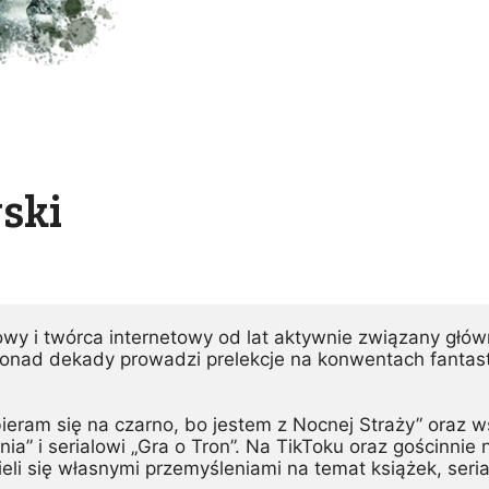
ski
owy i twórca internetowy od lat aktywnie związany główn
ponad dekady prowadzi prelekcje na konwentach fantasty
ieram się na czarno, bo jestem z Nocnej Straży” oraz ws
ia” i serialowi „Gra o Tron”. Na TikToku oraz gościnnie
eli się własnymi przemyśleniami na temat książek, seriali